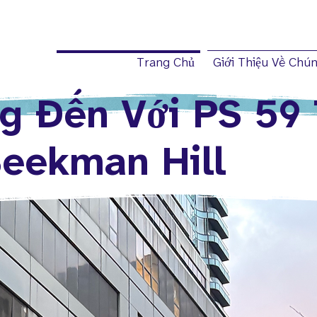
Trang Chủ
Giới Thiệu Về Chún
g Ðến Với PS 59 
eekman Hill